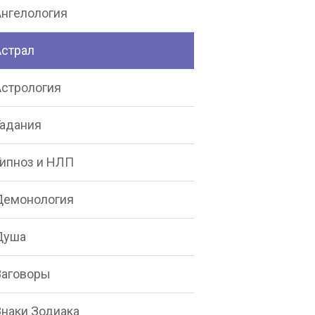
Ангелология
Астрал
Астрология
Гадания
Гипноз и НЛП
Демонология
Душа
Заговоры
Знаки Зодиака