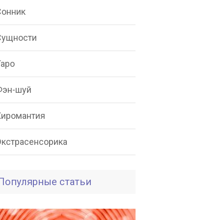
Сонник
Сущности
Таро
Фэн-шуй
Хиромантия
Экстрасенсорика
Популярные статьи