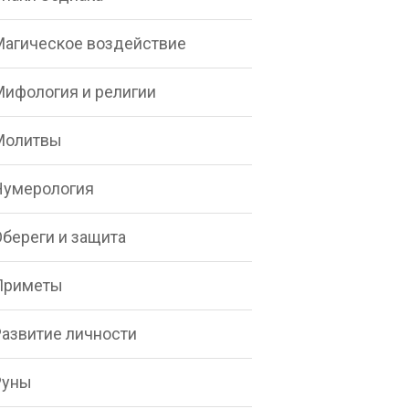
Магическое воздействие
Мифология и религии
Молитвы
Нумерология
Обереги и защита
Приметы
Развитие личности
Руны