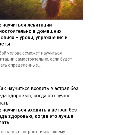
к научиться левитации
мостоятельно в домашних
ловиях – уроки, упражнения и
веты
ой человек сможет научиться
итации самостоятельно, если будет
ать определенные...
к научиться входить в астрал без
еда здоровью, когда это лучше
лать
 попасть в астрал начинающему