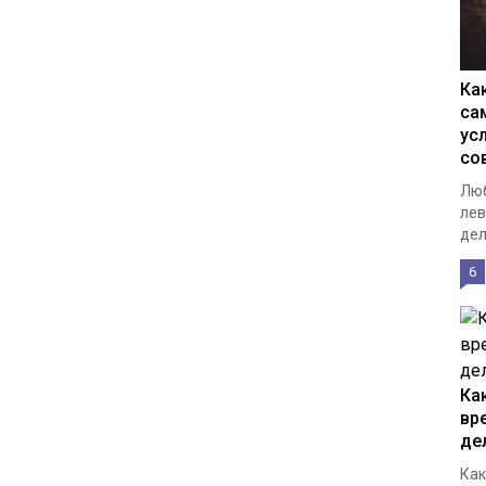
Ка
са
ус
со
Люб
лев
дел
6
Ка
вр
де
Как