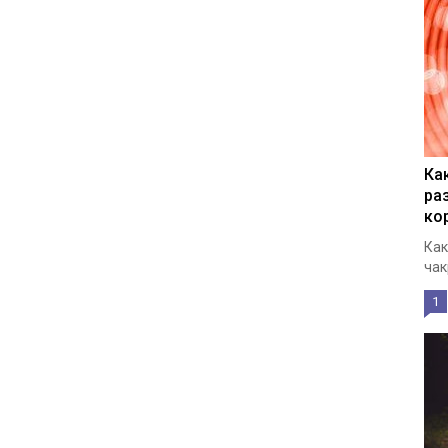
Ка
ра
ко
Как
чак
1