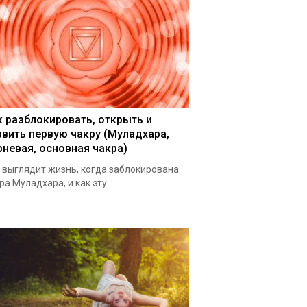
к разблокировать, открыть и
звить первую чакру (Муладхара,
рневая, основная чакра)
 выглядит жизнь, когда заблокирована
ра Муладхара, и как эту...