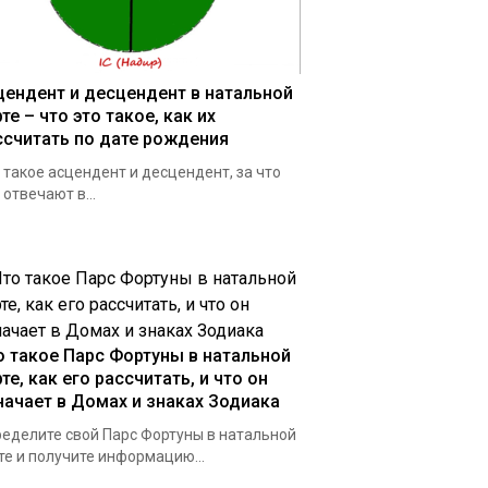
цендент и десцендент в натальной
те – что это такое, как их
ссчитать по дате рождения
 такое асцендент и десцендент, за что
 отвечают в...
о такое Парс Фортуны в натальной
те, как его расcчитать, и что он
начает в Домах и знаках Зодиака
еделите свой Парс Фортуны в натальной
те и получите информацию...