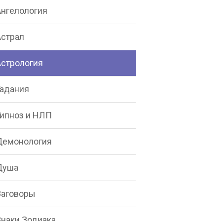
Ангелология
Астрал
Астрология
Гадания
Гипноз и НЛП
Демонология
Душа
Заговоры
Знаки Зодиака