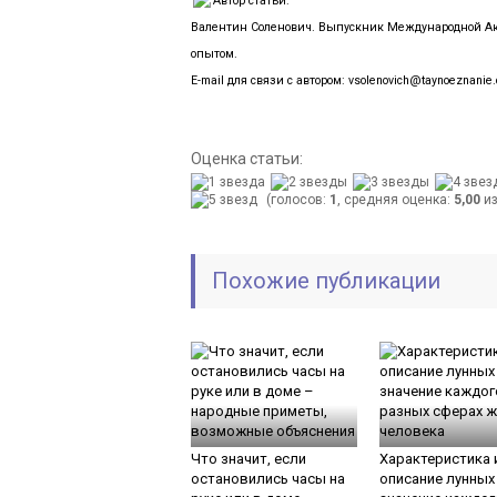
Автор статьи:
Валентин Соленович. Выпускник Международной Ака
опытом.
E-mail для связи с автором: vsolenovich@taynoeznanie
Оценка статьи:
(голосов:
1
, средняя оценка:
5,00
из
Похожие публикации
Что значит, если
Характеристика 
остановились часы на
описание лунных 