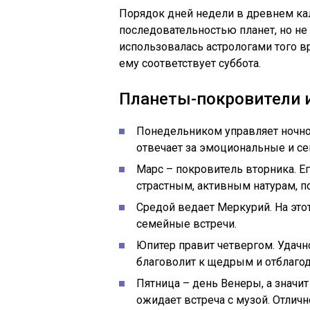
Порядок дней недели в древнем ка
последовательностью планет, но не а
использовалась астрологами того вр
ему соответствует суббота.
Планеты-покровители и
Понедельником управляет ночное
отвечает за эмоциональные и се
Марс – покровитель вторника. Е
страстным, активным натурам, п
Средой ведает Меркурий. На это
семейные встречи.
Юпитер правит четвергом. Удачн
благоволит к щедрым и отблагод
Пятница – день Венеры, а значи
ожидает встреча с музой. Отлич