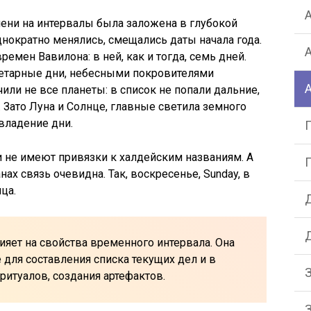
ени на интервалы была заложена в глубокой
днократно менялись, смещались даты начала года.
ремен Вавилона: в ней, как и тогда, семь дней.
етарные дни, небесными покровителями
чили не все планеты: в список не попали дальние,
я. Зато Луна и Солнце, главные светила земного
владение дни.
 не имеют привязки к халдейским названиям. А
нах связь очевидна. Так, воскресенье, Sunday, в
ца.
ияет на свойства временного интервала. Она
для составления списка текущих дел и в
ритуалов, создания артефактов.