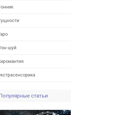
Сонник
Сущности
Таро
Фэн-шуй
Хиромантия
Экстрасенсорика
Популярные статьи