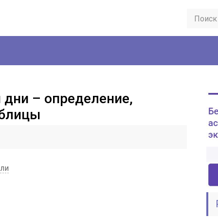
 дни – определение,
аблицы
ели