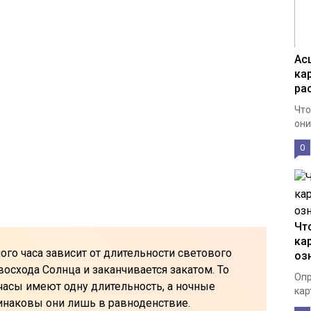
Ас
кар
ра
Что
они
0
Чт
кар
ого часа зависит от длительности светового
оз
 восхода Солнца и заканчивается закатом. То
Опр
часы имеют одну длительность, а ночные
кар
инаковы они лишь в равноденствие.