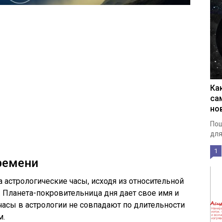
Ка
са
но
Пош
для
1
ремени
 астрологические часы, исходя из относительной
. Планета-покровительница дня дает свое имя и
часы в астрологии не совпадают по длительности
м.