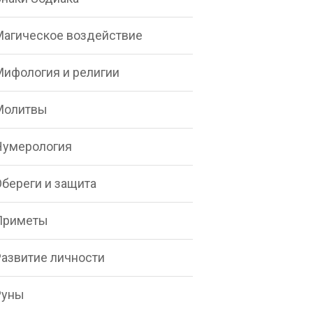
Магическое воздействие
Мифология и религии
Молитвы
Нумерология
Обереги и защита
Приметы
Развитие личности
Руны