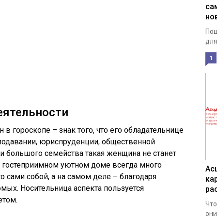
са
но
Пош
для
1
еятельности
в гороскопе – знак того, что его обладательнице
еподавании, юриспруденции, общественной
ри большого семейства такая женщина не станет
е гостеприимном уютном доме всегда много
Ас
 сами собой, а на самом деле – благодаря
кар
мых. Носительница аспекта пользуется
ра
етом.
Что
они