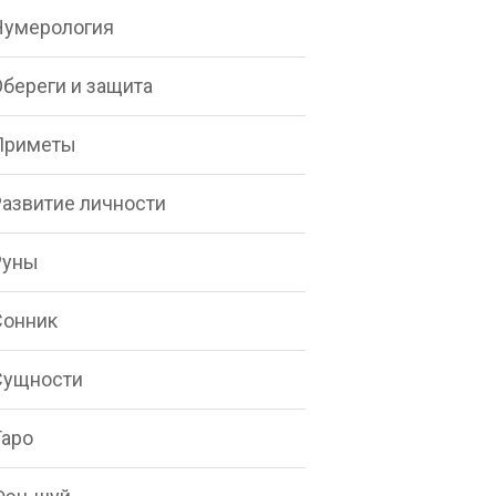
Нумерология
Обереги и защита
Приметы
Развитие личности
Руны
Сонник
Сущности
Таро