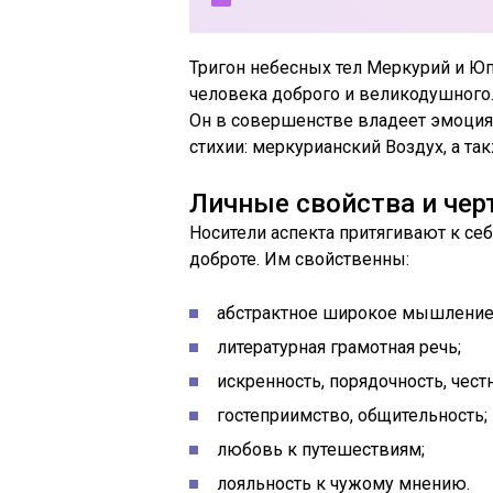
Тригон небесных тел Меркурий и Юп
человека доброго и великодушного.
Он в совершенстве владеет эмоциями
стихии: меркурианский Воздух, а та
Личные свойства и чер
Носители аспекта притягивают к се
доброте. Им свойственны:
абстрактное широкое мышление
литературная грамотная речь;
искренность, порядочность, честн
гостеприимство, общительность;
любовь к путешествиям;
лояльность к чужому мнению.