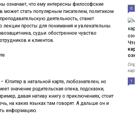
ны означает, что ему интересны философские
0
в может стать популярным писателем, политиком.
преподавательскую деятельность, станет
о лекции просты для понимания и увлекательны.
авозащитника, судьи: обостренное чувство
отрудников и клиентов.
Чт
кар
оз
Опр
кар
1
 Юпитер в натальной карте, любознателен, но
еет значение родительская опека, подсказки,
ример, давая нативу книгу о приключениях, стоит
ечь, на каких языках там говорят. А дальше он и
ать информацию.