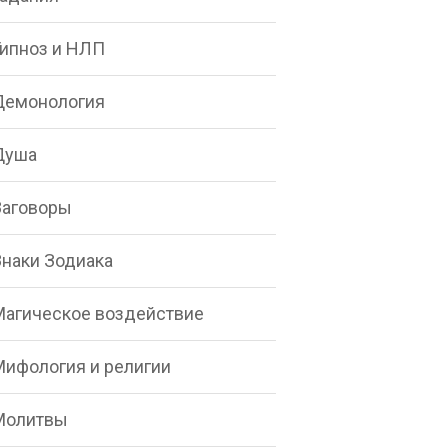
Гипноз и НЛП
Демонология
Душа
Заговоры
Знаки Зодиака
Магическое воздействие
Мифология и религии
Молитвы