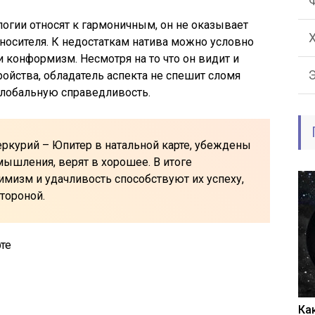
логии относят к гармоничным, он не оказывает
 носителя. К недостаткам натива можно условно
 конформизм. Несмотря на то что он видит и
йства, обладатель аспекта не спешит сломя
глобальную справедливость.
курий – Юпитер в натальной карте, убеждены
мышления, верят в хорошее. В итоге
имизм и удачливость способствуют их успеху,
стороной.
Ка