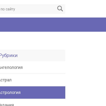
Рубрики
Ангелология
Астрал
Астрология
Гадания