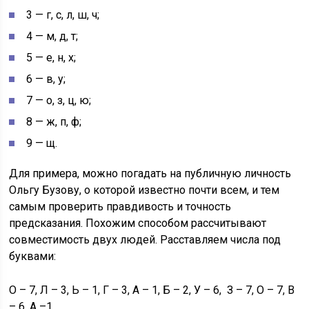
3 — г, с, л, ш, ч;
4 — м, д, т;
5 — е, н, х;
6 — в, у;
7 — о, з, ц, ю;
8 — ж, п, ф;
9 — щ.
Для примера, можно погадать на публичную личность
Ольгу Бузову, о которой известно почти всем, и тем
самым проверить правдивость и точность
предсказания. Похожим способом рассчитывают
совместимость двух людей. Расставляем числа под
буквами:
О – 7, Л – 3, Ь – 1, Г – 3, А – 1, Б – 2, У – 6, З – 7, О – 7, В
– 6, А –1.