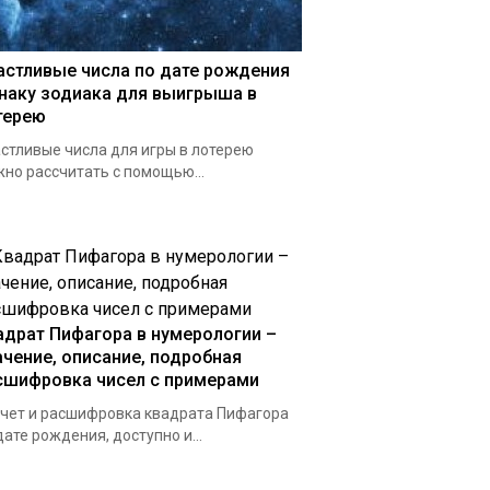
астливые числа по дате рождения
знаку зодиака для выигрыша в
терею
стливые числа для игры в лотерею
но рассчитать с помощью...
адрат Пифагора в нумерологии –
ачение, описание, подробная
сшифровка чисел с примерами
чет и расшифровка квадрата Пифагора
дате рождения, доступно и...