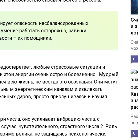
Сч
ирует опасность несбалансированных
и 
о умение работать осторожно, навыки
ло
ости – их помощники.
Сча
мож
0
редостерегает: любые стрессовые ситуации и
 этой энергии очень остро и болезненно. Мудрый
тся всю жизнь, не всегда это осознавая. Они могут
льным энергетическим каналам и извлекать
Кв
льных даров, просто прислушиваясь и изучая
зн
ра
Рас
три числа, оно усиливает вибрацию числа, с
по 
случае, чувствительного, страстного числа 2. Роль
0
еримо велика: не защищаясь психологически,