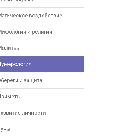
Магическое воздействие
Мифология и религии
Молитвы
Нумерология
Обереги и защита
Приметы
Развитие личности
Руны