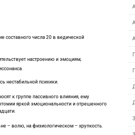
е составного числа 20 в ведической
ительствует настроению и эмоциям;
иссонанса.
сь нестабильной психики.
осят к группе пассивного влияния, ему
хотомии яркой эмоциональности и отрешенного
адцати.
вне – волю, на физиологическом – хрупкость.