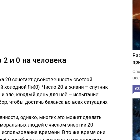
Ра
2 и 0 на человека
пр
Сло
все
а 20 сочетает двойственность светлой
 холодной Ян(0). Число 20 в жизни – спутник
63
и зле, каждый день для неё – испытание:
р, чтобы достичь баланса во всех ситуациях.
янности, однако, многих это может сделать
моральных людей с числом энергии 20
е использование времени. В то же время они
ей способностью справляться со стрессом.