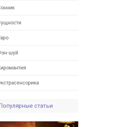
Сонник
Сущности
Таро
Фэн-шуй
Хиромантия
Экстрасенсорика
Популярные статьи