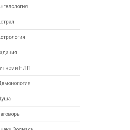
Ангелология
Астрал
Астрология
Гадания
Гипноз и НЛП
Демонология
Душа
Заговоры
Знаки Зодиака