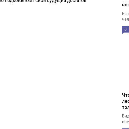
чно подковывает свой будущий достаток.
во
Есл
чел
0
Чт
ле
то
Вид
вве