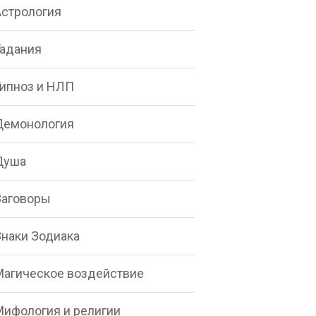
Астрология
Гадания
Гипноз и НЛП
Демонология
Душа
Заговоры
Знаки Зодиака
Магическое воздействие
Мифология и религии