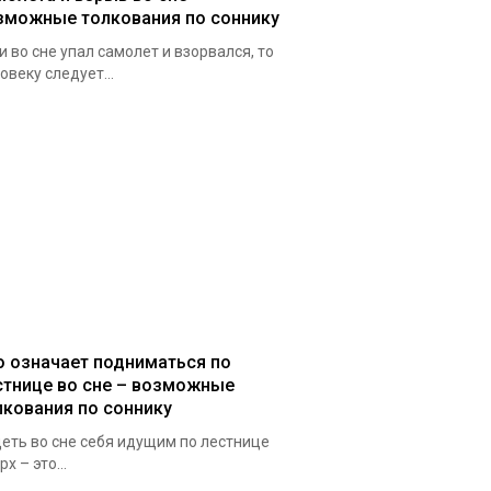
зможные толкования по соннику
и во сне упал самолет и взорвался, то
овеку следует...
о означает подниматься по
стнице во сне – возможные
лкования по соннику
еть во сне себя идущим по лестнице
рх – это...