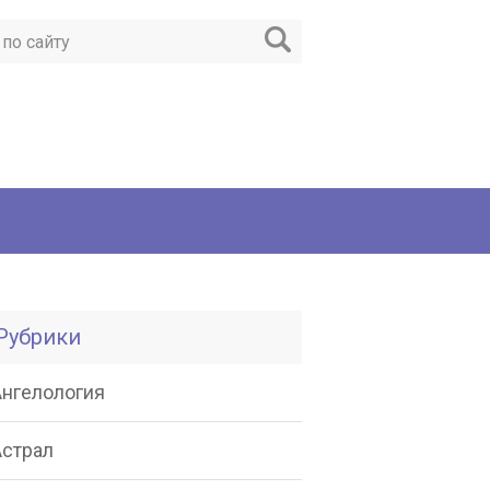
Рубрики
Ангелология
Астрал