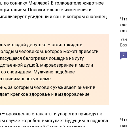
нь по соннику Миллера? В толкователе животное
процветанием. Положительные изменения и
волизирует увиденный сон, в котором сновидец
Чт
сн
со
Узн
онь молодой девушке – стоит ожидать
Воз
молодым человеком, которое может привести
7
 пасущаяся белогривая лошадка на лугу
одственной душой, мировоззрение и мысли
ь со сновидцем. Мужчине подобное
а привязанность к даме.
нь, за которым человек ухаживает, значит в
дает крепкое здоровье и выздоровление.
 – врожденные таланты и упорство приведут к
Чт
ом случае жеребец выступает будущим, а подкова
са