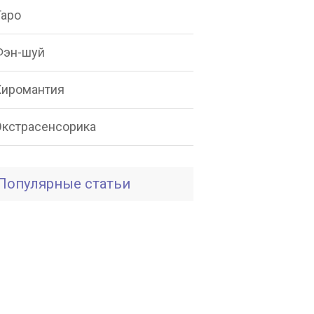
Таро
Фэн-шуй
Хиромантия
Экстрасенсорика
Популярные статьи