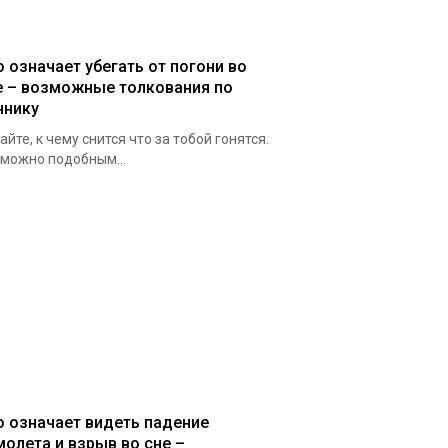
о означает убегать от погони во
е – возможные толкования по
ннику
айте, к чему снится что за тобой гонятся.
можно подобным...
о означает видеть падение
молета и взрыв во сне –