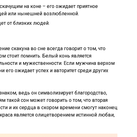
 скачущим на коне – его ожидает приятное
щей или нынешней возлюбленной.
дет от близких людей.
ние скакуна во сне всегда говорит о том, что
ом стоит помнить. Белый конь является
ьности и мужественности. Если мужчина верхом
ни его ожидает успех и авторитет среди других
наком, ведь он символизирует благородство,
м такой сон может говорить о том, что вторая
ости и их сердца в скором времени смогут наконец
краса является олицетворением истинной любви,