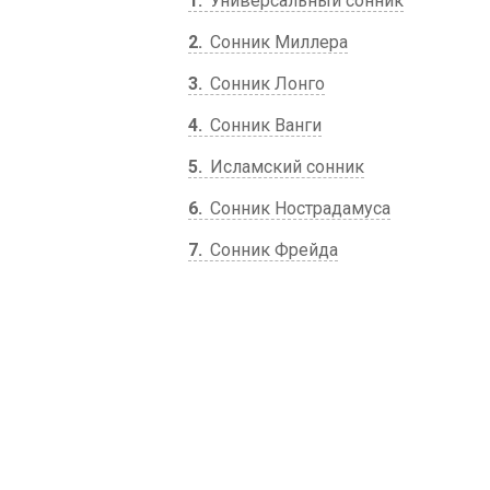
1
Универсальный сонник
2
Сонник Миллера
3
Сонник Лонго
4
Сонник Ванги
5
Исламский сонник
6
Сонник Нострадамуса
7
Сонник Фрейда