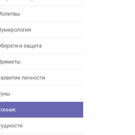
Молитвы
Нумерология
Обереги и защита
Приметы
Развитие личности
Руны
Сонник
Сущности